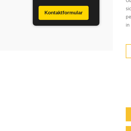
Ob
si
Kontaktformular
pe
in