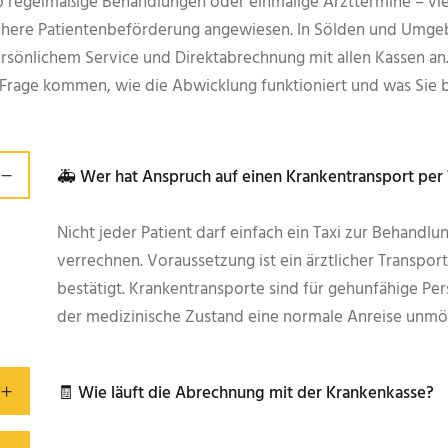
 regelmäßige Behandlungen oder einmalige Arzttermine – vie
chere Patientenbeförderung angewiesen. In Sölden und Umgeb
rsönlichem Service und Direktabrechnung mit allen Kassen an.
 Frage kommen, wie die Abwicklung funktioniert und was Sie be
🚑 Wer hat Anspruch auf einen Krankentransport per 
Nicht jeder Patient darf einfach ein Taxi zur Behand
verrechnen. Voraussetzung ist ein ärztlicher Transpor
bestätigt. Krankentransporte sind für gehunfähige P
der medizinische Zustand eine normale Anreise unmö
🧾 Wie läuft die Abrechnung mit der Krankenkasse?